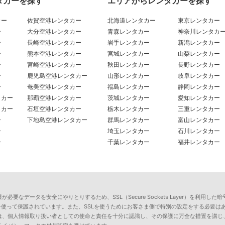
タカーを探す
エリアからレンタカーを探す
カー
佐賀空港レンタカー
北海道レンタカー
東京レンタカー
ー
大分空港レンタカー
青森レンタカー
神奈川レンタカ
ー
長崎空港レンタカー
岩手レンタカー
新潟レンタカー
ー
熊本空港レンタカー
宮城レンタカー
山梨レンタカー
ー
宮崎空港レンタカー
秋田レンタカー
長野レンタカー
ー
鹿児島空港レンタカー
山形レンタカー
岐阜レンタカー
ー
奄美空港レンタカー
福島レンタカー
静岡レンタカー
タカー
那覇空港レンタカー
茨城レンタカー
愛知レンタカー
タカー
石垣空港レンタカー
栃木レンタカー
三重レンタカー
ー
下地島空港レンタカー
群馬レンタカー
富山レンタカー
ー
埼玉レンタカー
石川レンタカー
ー
千葉レンタカー
福井レンタカー
要なデータを安全にやりとりするため、SSL（Secure Sockets Layer）を利
を使って保護されています。また、SSLを使うためにお客さま側で特別の設定をする必要は
は、個人情報取り扱い者としての使命と責任を十分に認識し、その保護に万全な措置を講じ