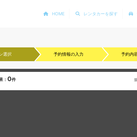
HOME
レンタカーを探す
ン選択
予約情報の入力
予約内
0
果：
件