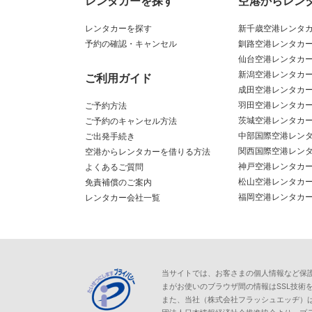
レンタカーを探す
空港からレン
レンタカーを探す
新千歳空港レンタ
予約の確認・キャンセル
釧路空港レンタカ
仙台空港レンタカ
新潟空港レンタカ
ご利用ガイド
成田空港レンタカ
羽田空港レンタカ
ご予約方法
茨城空港レンタカ
ご予約のキャンセル方法
中部国際空港レン
ご出発手続き
関西国際空港レン
空港からレンタカーを借りる方法
神戸空港レンタカ
よくあるご質問
松山空港レンタカ
免責補償のご案内
福岡空港レンタカ
レンタカー会社一覧
当サイトでは、お客さまの個人情報など保護が必
まがお使いのブラウザ間の情報はSSL技術
また、当社（株式会社フラッシュエッヂ）