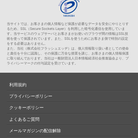
当サイトでは、お客さまの個人情報など保護が必要なデータを安全にやりとりす
るため、SSL（Secure Sockets Layer）を利用した暗号化通信を使用していま
す。当サービスのウェブサーバとお客さまがお使いのブラウザ間の情報はSSL技
術を使って保護されています。また、SSLを使うためにお客さま側で特別の設定
をする必要はありません。
また、当社（株式会社フラッシュエッヂ）は、個人情報取り扱い者としての使命
と責任を十分に認識し、その保護に万全な措置を講じ、お客さまの個人情報保護
に取り組んでおります。当社は一般財団法人日本情報経済社会推進協会より、プ
ライバシーマークの付与認定を受けています。
利用規約
プライバシーポリシー
クッキーポリシー
よくあるご質問
メールマガジンの配信解除