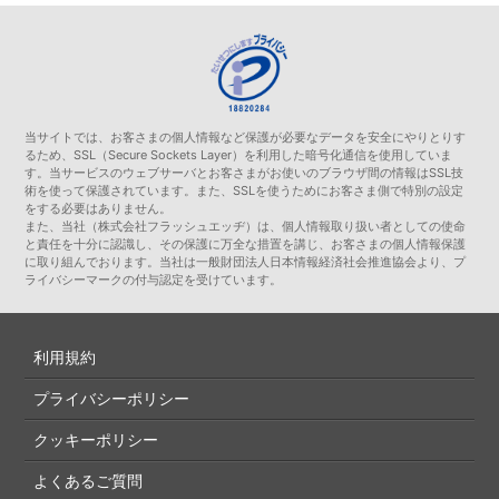
当サイトでは、お客さまの個人情報など保護が必要なデータを安全にやりとりす
るため、SSL（Secure Sockets Layer）を利用した暗号化通信を使用していま
す。当サービスのウェブサーバとお客さまがお使いのブラウザ間の情報はSSL技
術を使って保護されています。また、SSLを使うためにお客さま側で特別の設定
をする必要はありません。
また、当社（株式会社フラッシュエッヂ）は、個人情報取り扱い者としての使命
と責任を十分に認識し、その保護に万全な措置を講じ、お客さまの個人情報保護
に取り組んでおります。当社は一般財団法人日本情報経済社会推進協会より、プ
ライバシーマークの付与認定を受けています。
利用規約
プライバシーポリシー
クッキーポリシー
よくあるご質問