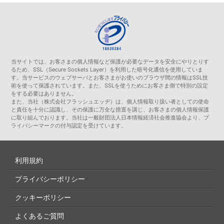
当サイトでは、お客さまの個人情報など保護が必要なデータを安全にやりとりす
るため、SSL（Secure Sockets Layer）を利用した暗号化通信を使用していま
す。当サービスのウェブサーバとお客さまがお使いのブラウザ間の情報はSSL技
術を使って保護されています。また、SSLを使うためにお客さま側で特別の設定
をする必要はありません。
また、当社（株式会社フラッシュエッヂ）は、個人情報取り扱い者としての使命
と責任を十分に認識し、その保護に万全な措置を講じ、お客さまの個人情報保護
に取り組んでおります。当社は一般財団法人日本情報経済社会推進協会より、プ
ライバシーマークの付与認定を受けています。
利用規約
プライバシーポリシー
クッキーポリシー
よくあるご質問