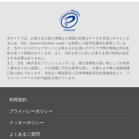
当サイトでは、お客さまの個人情報など保護が必要なデータを安全にやりとりす
るため、SSL（Secure Sockets Layer）を利用した暗号化通信を使用していま
す。当サービスのウェブサーバとお客さまがお使いのブラウザ間の情報はSSL技
術を使って保護されています。また、SSLを使うためにお客さま側で特別の設定
をする必要はありません。
また、当社（株式会社フラッシュエッヂ）は、個人情報取り扱い者としての使命
と責任を十分に認識し、その保護に万全な措置を講じ、お客さまの個人情報保護
に取り組んでおります。当社は一般財団法人日本情報経済社会推進協会より、プ
ライバシーマークの付与認定を受けています。
利用規約
プライバシーポリシー
クッキーポリシー
よくあるご質問