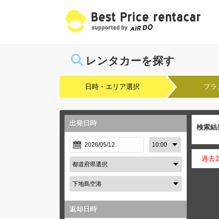
レンタカーを探す
日時・エリア選択
プラ
出発日時
検索結
過去
返却日時