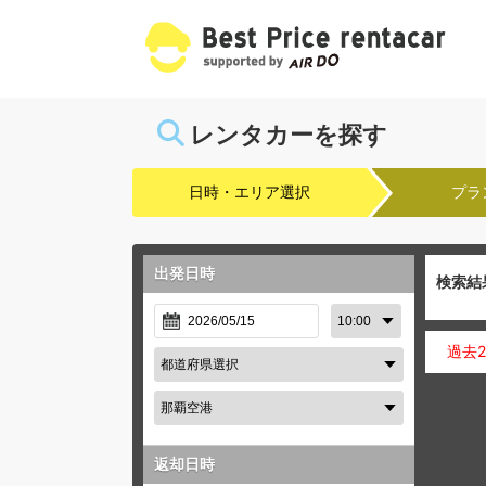
レンタカーを探す
日時・エリア選択
プラ
出発日時
検索結
過去
返却日時