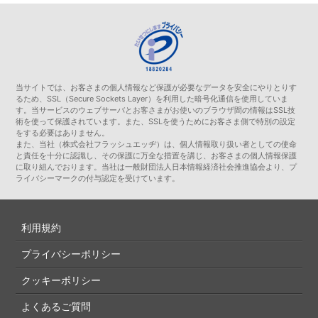
当サイトでは、お客さまの個人情報など保護が必要なデータを安全にやりとりす
るため、SSL（Secure Sockets Layer）を利用した暗号化通信を使用していま
す。当サービスのウェブサーバとお客さまがお使いのブラウザ間の情報はSSL技
術を使って保護されています。また、SSLを使うためにお客さま側で特別の設定
をする必要はありません。
また、当社（株式会社フラッシュエッヂ）は、個人情報取り扱い者としての使命
と責任を十分に認識し、その保護に万全な措置を講じ、お客さまの個人情報保護
に取り組んでおります。当社は一般財団法人日本情報経済社会推進協会より、プ
ライバシーマークの付与認定を受けています。
利用規約
プライバシーポリシー
クッキーポリシー
よくあるご質問