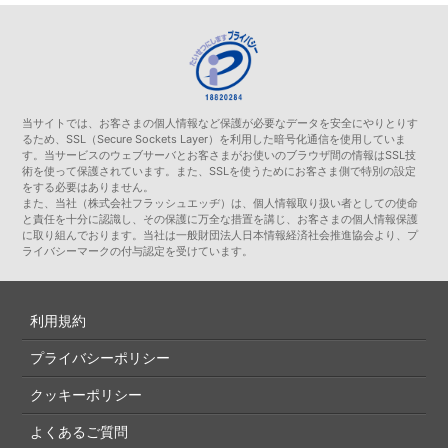
当サイトでは、お客さまの個人情報など保護が必要なデータを安全にやりとりす
るため、SSL（Secure Sockets Layer）を利用した暗号化通信を使用していま
す。当サービスのウェブサーバとお客さまがお使いのブラウザ間の情報はSSL技
術を使って保護されています。また、SSLを使うためにお客さま側で特別の設定
をする必要はありません。
また、当社（株式会社フラッシュエッヂ）は、個人情報取り扱い者としての使命
と責任を十分に認識し、その保護に万全な措置を講じ、お客さまの個人情報保護
に取り組んでおります。当社は一般財団法人日本情報経済社会推進協会より、プ
ライバシーマークの付与認定を受けています。
利用規約
プライバシーポリシー
クッキーポリシー
よくあるご質問