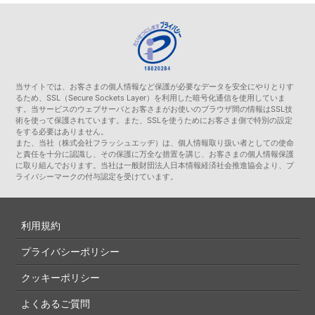
当サイトでは、お客さまの個人情報など保護が必要なデータを安全にやりとりす
るため、SSL（Secure Sockets Layer）を利用した暗号化通信を使用していま
す。当サービスのウェブサーバとお客さまがお使いのブラウザ間の情報はSSL技
術を使って保護されています。また、SSLを使うためにお客さま側で特別の設定
をする必要はありません。
また、当社（株式会社フラッシュエッヂ）は、個人情報取り扱い者としての使命
と責任を十分に認識し、その保護に万全な措置を講じ、お客さまの個人情報保護
に取り組んでおります。当社は一般財団法人日本情報経済社会推進協会より、プ
ライバシーマークの付与認定を受けています。
利用規約
プライバシーポリシー
クッキーポリシー
よくあるご質問