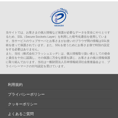
当サイトでは、お客さまの個人情報など保護が必要なデータを安全にやりとりす
るため、SSL（Secure Sockets Layer）を利用した暗号化通信を使用していま
す。当サービスのウェブサーバとお客さまがお使いのブラウザ間の情報はSSL技
術を使って保護されています。また、SSLを使うためにお客さま側で特別の設定
をする必要はありません。
また、当社（株式会社フラッシュエッヂ）は、個人情報取り扱い者としての使命
と責任を十分に認識し、その保護に万全な措置を講じ、お客さまの個人情報保護
に取り組んでおります。当社は一般財団法人日本情報経済社会推進協会より、プ
ライバシーマークの付与認定を受けています。
利用規約
プライバシーポリシー
クッキーポリシー
よくあるご質問