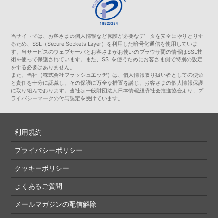
当サイトでは、お客さまの個人情報など保護が必要なデータを安全にやりとりす
るため、SSL（Secure Sockets Layer）を利用した暗号化通信を使用していま
す。当サービスのウェブサーバとお客さまがお使いのブラウザ間の情報はSSL技
術を使って保護されています。また、SSLを使うためにお客さま側で特別の設定
をする必要はありません。
また、当社（株式会社フラッシュエッヂ）は、個人情報取り扱い者としての使命
と責任を十分に認識し、その保護に万全な措置を講じ、お客さまの個人情報保護
に取り組んでおります。当社は一般財団法人日本情報経済社会推進協会より、プ
ライバシーマークの付与認定を受けています。
利用規約
プライバシーポリシー
クッキーポリシー
よくあるご質問
メールマガジンの配信解除