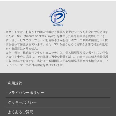
当サイトでは、お客さまの個人情報など保護が必要なデータを安全にやりとりす
るため、SSL（Secure Sockets Layer）を利用した暗号化通信を使用していま
す。当サービスのウェブサーバとお客さまがお使いのブラウザ間の情報はSSL技
術を使って保護されています。また、SSLを使うためにお客さま側で特別の設定
をする必要はありません。
また、当社（株式会社フラッシュエッヂ）は、個人情報取り扱い者としての使命
と責任を十分に認識し、その保護に万全な措置を講じ、お客さまの個人情報保護
に取り組んでおります。当社は一般財団法人日本情報経済社会推進協会より、プ
ライバシーマークの付与認定を受けています。
利用規約
プライバシーポリシー
クッキーポリシー
よくあるご質問