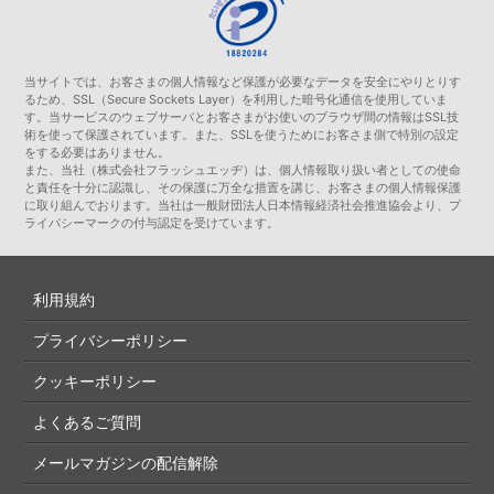
当サイトでは、お客さまの個人情報など保護が必要なデータを安全にやりとりす
るため、SSL（Secure Sockets Layer）を利用した暗号化通信を使用していま
す。当サービスのウェブサーバとお客さまがお使いのブラウザ間の情報はSSL技
術を使って保護されています。また、SSLを使うためにお客さま側で特別の設定
をする必要はありません。
また、当社（株式会社フラッシュエッヂ）は、個人情報取り扱い者としての使命
と責任を十分に認識し、その保護に万全な措置を講じ、お客さまの個人情報保護
に取り組んでおります。当社は一般財団法人日本情報経済社会推進協会より、プ
ライバシーマークの付与認定を受けています。
利用規約
プライバシーポリシー
クッキーポリシー
よくあるご質問
メールマガジンの配信解除