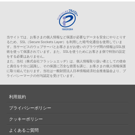
当サイトでは、お客さまの個人情報など保護が必要なデータを安全にやりとりす
るため、SSL（Secure Sockets Layer）を利用した暗号化通信を使用していま
す。当サービスのウェブサーバとお客さまがお使いのブラウザ間の情報はSSL技
術を使って保護されています。また、SSLを使うためにお客さま側で特別の設定
をする必要はありません。
また、当社（株式会社フラッシュエッヂ）は、個人情報取り扱い者としての使命
と責任を十分に認識し、その保護に万全な措置を講じ、お客さまの個人情報保護
に取り組んでおります。当社は一般財団法人日本情報経済社会推進協会より、プ
ライバシーマークの付与認定を受けています。
利用規約
プライバシーポリシー
クッキーポリシー
よくあるご質問