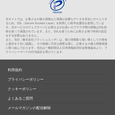
当サイトでは、お客さまの個人情報など保護が必要なデータを安全にやりとりす
るため、SSL（Secure Sockets Layer）を利用した暗号化通信を使用していま
す。当サービスのウェブサーバとお客さまがお使いのブラウザ間の情報はSSL技
術を使って保護されています。また、SSLを使うためにお客さま側で特別の設定
をする必要はありません。
また、当社（株式会社フラッシュエッヂ）は、個人情報取り扱い者としての使命
と責任を十分に認識し、その保護に万全な措置を講じ、お客さまの個人情報保護
に取り組んでおります。当社は一般財団法人日本情報経済社会推進協会より、プ
ライバシーマークの付与認定を受けています。
利用規約
プライバシーポリシー
クッキーポリシー
よくあるご質問
メールマガジンの配信解除