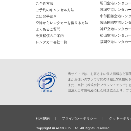
羽田空港レンタカ
ご予約方法
茨城空港レンタカ
ご予約のキャンセル方法
中部国際空港レン
ご出発手続き
関西国際空港レン
空港からレンタカーを借りる方法
神戸空港レンタカ
よくあるご質問
松山空港レンタカ
免責補償のご案内
福岡空港レンタカ
レンタカー会社一覧
当サイトでは、お客さまの個人情報など保護が必
まがお使いのブラウザ間の情報はSSL技術
また、当社（株式会社フラッシュエッヂ）
団法人日本情報経済社会推進協会より、プ
利用規約
プライバシーポリシー
クッキーポリ
Copyright © AIRDO Co., Ltd. All Rights Reserved.