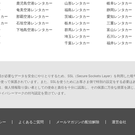
ー
鹿児島空港レンタカー
山形レンタカー
岐阜レンタカー
ー
奄美空港レンタカー
福島レンタカー
静岡レンタカー
タカー
那覇空港レンタカー
茨城レンタカー
愛知レンタカー
タカー
石垣空港レンタカー
栃木レンタカー
三重レンタカー
ー
下地島空港レンタカー
群馬レンタカー
富山レンタカー
ー
埼玉レンタカー
石川レンタカー
ー
千葉レンタカー
福井レンタカー
要なデータを安全にやりとりするため、SSL（Secure Sockets Layer）を利
を使って保護されています。また、SSLを使うためにお客さま側で特別の設定をする必要は
は、個人情報取り扱い者としての使命と責任を十分に認識し、その保護に万全な措置を講じ
ライバシーマークの付与認定を受けています。
シー
よくあるご質問
メールマガジンの配信解除
運営会社