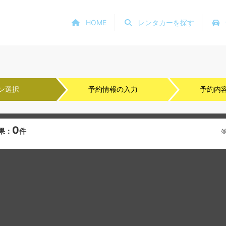
HOME
レンタカーを探す
ン選択
予約情報の入力
予約内
0
果：
件