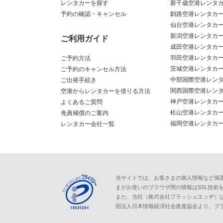
レンタカーを探す
新千歳空港レンタ
予約の確認・キャンセル
釧路空港レンタカ
仙台空港レンタカ
新潟空港レンタカ
ご利用ガイド
成田空港レンタカ
羽田空港レンタカ
ご予約方法
茨城空港レンタカ
ご予約のキャンセル方法
中部国際空港レン
ご出発手続き
関西国際空港レン
空港からレンタカーを借りる方法
神戸空港レンタカ
よくあるご質問
松山空港レンタカ
免責補償のご案内
福岡空港レンタカ
レンタカー会社一覧
当サイトでは、お客さまの個人情報など保護が必
まがお使いのブラウザ間の情報はSSL技術
また、当社（株式会社フラッシュエッヂ）
団法人日本情報経済社会推進協会より、プ