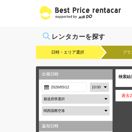
レンタカーを探す
日時・エリア選択
プラ
出発日時
検索結
過去
返却日時