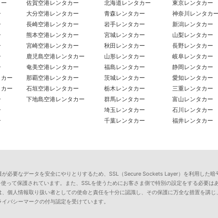
カー
佐賀空港レンタカー
北海道レンタカー
東京レンタカー
ー
大分空港レンタカー
青森レンタカー
神奈川レンタカ
ー
長崎空港レンタカー
岩手レンタカー
新潟レンタカー
ー
熊本空港レンタカー
宮城レンタカー
山梨レンタカー
ー
宮崎空港レンタカー
秋田レンタカー
長野レンタカー
ー
鹿児島空港レンタカー
山形レンタカー
岐阜レンタカー
ー
奄美空港レンタカー
福島レンタカー
静岡レンタカー
タカー
那覇空港レンタカー
茨城レンタカー
愛知レンタカー
タカー
石垣空港レンタカー
栃木レンタカー
三重レンタカー
ー
下地島空港レンタカー
群馬レンタカー
富山レンタカー
ー
埼玉レンタカー
石川レンタカー
ー
千葉レンタカー
福井レンタカー
要なデータを安全にやりとりするため、SSL（Secure Sockets Layer）を利
を使って保護されています。また、SSLを使うためにお客さま側で特別の設定をする必要は
は、個人情報取り扱い者としての使命と責任を十分に認識し、その保護に万全な措置を講じ
ライバシーマークの付与認定を受けています。