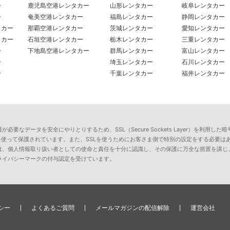
ー
鹿児島空港レンタカー
山形レンタカー
岐阜レンタカー
ー
奄美空港レンタカー
福島レンタカー
静岡レンタカー
タカー
那覇空港レンタカー
茨城レンタカー
愛知レンタカー
タカー
石垣空港レンタカー
栃木レンタカー
三重レンタカー
ー
下地島空港レンタカー
群馬レンタカー
富山レンタカー
ー
埼玉レンタカー
石川レンタカー
ー
千葉レンタカー
福井レンタカー
要なデータを安全にやりとりするため、SSL（Secure Sockets Layer）を利
を使って保護されています。また、SSLを使うためにお客さま側で特別の設定をする必要は
は、個人情報取り扱い者としての使命と責任を十分に認識し、その保護に万全な措置を講じ
ライバシーマークの付与認定を受けています。
シー
よくあるご質問
メールマガジンの配信解除
運営会社