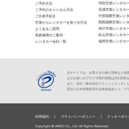
羽田空港レンタカ
ご予約方法
茨城空港レンタカ
ご予約のキャンセル方法
中部国際空港レン
ご出発手続き
関西国際空港レン
空港からレンタカーを借りる方法
神戸空港レンタカ
よくあるご質問
松山空港レンタカ
免責補償のご案内
福岡空港レンタカ
レンタカー会社一覧
当サイトでは、お客さまの個人情報など保護が必
まがお使いのブラウザ間の情報はSSL技術
また、当社（株式会社フラッシュエッヂ）
団法人日本情報経済社会推進協会より、プ
利用規約
プライバシーポリシー
クッキーポリ
Copyright © AIRDO Co., Ltd. All Rights Reserved.