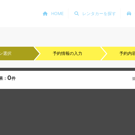
HOME
レンタカーを探す
ン選択
予約情報の入力
予約内
0
果：
件