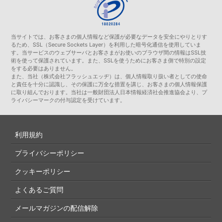
当サイトでは、お客さまの個人情報など保護が必要なデータを安全にやりとりす
るため、SSL（Secure Sockets Layer）を利用した暗号化通信を使用していま
す。当サービスのウェブサーバとお客さまがお使いのブラウザ間の情報はSSL技
術を使って保護されています。また、SSLを使うためにお客さま側で特別の設定
をする必要はありません。
また、当社（株式会社フラッシュエッヂ）は、個人情報取り扱い者としての使命
と責任を十分に認識し、その保護に万全な措置を講じ、お客さまの個人情報保護
に取り組んでおります。当社は一般財団法人日本情報経済社会推進協会より、プ
ライバシーマークの付与認定を受けています。
利用規約
プライバシーポリシー
クッキーポリシー
よくあるご質問
メールマガジンの配信解除