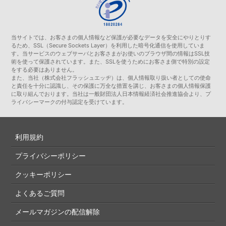
当サイトでは、お客さまの個人情報など保護が必要なデータを安全にやりとりす
るため、SSL（Secure Sockets Layer）を利用した暗号化通信を使用していま
す。当サービスのウェブサーバとお客さまがお使いのブラウザ間の情報はSSL技
術を使って保護されています。また、SSLを使うためにお客さま側で特別の設定
をする必要はありません。
また、当社（株式会社フラッシュエッヂ）は、個人情報取り扱い者としての使命
と責任を十分に認識し、その保護に万全な措置を講じ、お客さまの個人情報保護
に取り組んでおります。当社は一般財団法人日本情報経済社会推進協会より、プ
ライバシーマークの付与認定を受けています。
利用規約
プライバシーポリシー
クッキーポリシー
よくあるご質問
メールマガジンの配信解除