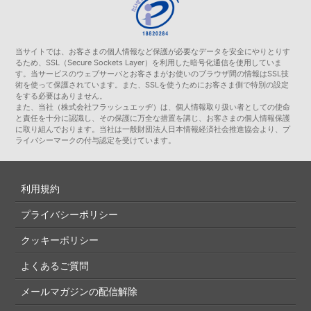
当サイトでは、お客さまの個人情報など保護が必要なデータを安全にやりとりす
るため、SSL（Secure Sockets Layer）を利用した暗号化通信を使用していま
す。当サービスのウェブサーバとお客さまがお使いのブラウザ間の情報はSSL技
術を使って保護されています。また、SSLを使うためにお客さま側で特別の設定
をする必要はありません。
また、当社（株式会社フラッシュエッヂ）は、個人情報取り扱い者としての使命
と責任を十分に認識し、その保護に万全な措置を講じ、お客さまの個人情報保護
に取り組んでおります。当社は一般財団法人日本情報経済社会推進協会より、プ
ライバシーマークの付与認定を受けています。
利用規約
プライバシーポリシー
クッキーポリシー
よくあるご質問
メールマガジンの配信解除