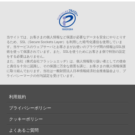
当サイトでは、お客さまの個人情報など保護が必要なデータを安全にやりとりす
るため、SSL（Secure Sockets Layer）を利用した暗号化通信を使用していま
す。当サービスのウェブサーバとお客さまがお使いのブラウザ間の情報はSSL技
術を使って保護されています。また、SSLを使うためにお客さま側で特別の設定
をする必要はありません。
また、当社（株式会社フラッシュエッヂ）は、個人情報取り扱い者としての使命
と責任を十分に認識し、その保護に万全な措置を講じ、お客さまの個人情報保護
に取り組んでおります。当社は一般財団法人日本情報経済社会推進協会より、プ
ライバシーマークの付与認定を受けています。
利用規約
プライバシーポリシー
クッキーポリシー
よくあるご質問