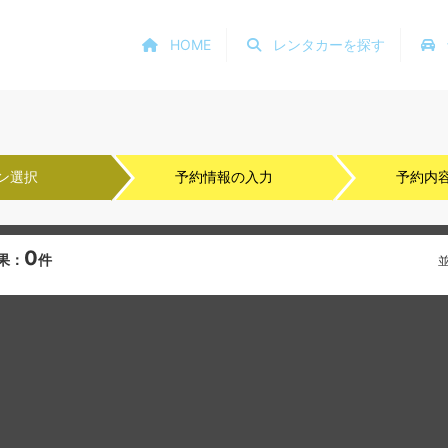
HOME
レンタカーを探す
ン選択
予約情報の入力
予約内
0
果：
件