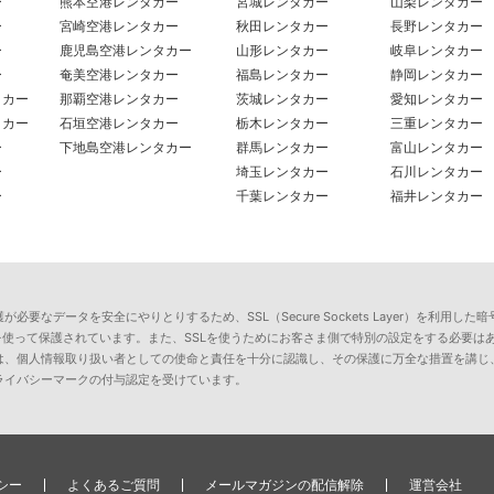
ー
熊本空港レンタカー
宮城レンタカー
山梨レンタカー
ー
宮崎空港レンタカー
秋田レンタカー
長野レンタカー
ー
鹿児島空港レンタカー
山形レンタカー
岐阜レンタカー
ー
奄美空港レンタカー
福島レンタカー
静岡レンタカー
タカー
那覇空港レンタカー
茨城レンタカー
愛知レンタカー
タカー
石垣空港レンタカー
栃木レンタカー
三重レンタカー
ー
下地島空港レンタカー
群馬レンタカー
富山レンタカー
ー
埼玉レンタカー
石川レンタカー
ー
千葉レンタカー
福井レンタカー
要なデータを安全にやりとりするため、SSL（Secure Sockets Layer）を利
を使って保護されています。また、SSLを使うためにお客さま側で特別の設定をする必要は
は、個人情報取り扱い者としての使命と責任を十分に認識し、その保護に万全な措置を講じ
ライバシーマークの付与認定を受けています。
シー
よくあるご質問
メールマガジンの配信解除
運営会社