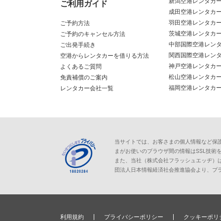
新潟空港レンタカ
ご利用ガイド
成田空港レンタカ
羽田空港レンタカ
ご予約方法
茨城空港レンタカ
ご予約のキャンセル方法
中部国際空港レン
ご出発手続き
関西国際空港レン
空港からレンタカーを借りる方法
神戸空港レンタカ
よくあるご質問
松山空港レンタカ
免責補償のご案内
福岡空港レンタカ
レンタカー会社一覧
当サイトでは、お客さまの個人情報など保護が必
まがお使いのブラウザ間の情報はSSL技術
また、当社（株式会社フラッシュエッヂ）
団法人日本情報経済社会推進協会より、プ
利用規約
プライバシーポリシー
クッキーポリ