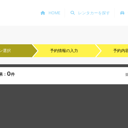
HOME
レンタカーを探す
ン選択
予約情報の入力
予約内
0
果：
件