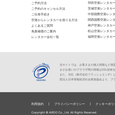
羽田空港レンタカ
ご予約方法
茨城空港レンタカ
ご予約のキャンセル方法
中部国際空港レン
ご出発手続き
関西国際空港レン
空港からレンタカーを借りる方法
神戸空港レンタカ
よくあるご質問
松山空港レンタカ
免責補償のご案内
福岡空港レンタカ
レンタカー会社一覧
当サイトでは、お客さまの個人情報など保護が必
まがお使いのブラウザ間の情報はSSL技術
また、当社（株式会社フラッシュエッヂ）
団法人日本情報経済社会推進協会より、プ
利用規約
プライバシーポリシー
クッキーポリ
Copyright © AIRDO Co., Ltd. All Rights Reserved.