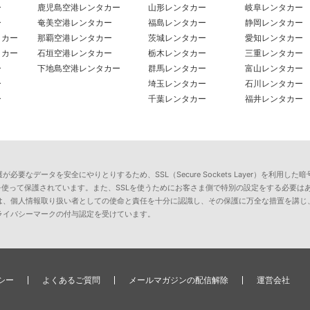
ー
鹿児島空港レンタカー
山形レンタカー
岐阜レンタカー
ー
奄美空港レンタカー
福島レンタカー
静岡レンタカー
タカー
那覇空港レンタカー
茨城レンタカー
愛知レンタカー
タカー
石垣空港レンタカー
栃木レンタカー
三重レンタカー
ー
下地島空港レンタカー
群馬レンタカー
富山レンタカー
ー
埼玉レンタカー
石川レンタカー
ー
千葉レンタカー
福井レンタカー
要なデータを安全にやりとりするため、SSL（Secure Sockets Layer）を利
を使って保護されています。また、SSLを使うためにお客さま側で特別の設定をする必要は
は、個人情報取り扱い者としての使命と責任を十分に認識し、その保護に万全な措置を講じ
ライバシーマークの付与認定を受けています。
シー
よくあるご質問
メールマガジンの配信解除
運営会社