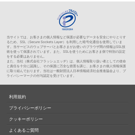
当サイトでは、お客さまの個人情報など保護が必要なデータを安全にやりとりす
るため、SSL（Secure Sockets Layer）を利用した暗号化通信を使用していま
す。当サービスのウェブサーバとお客さまがお使いのブラウザ間の情報はSSL技
術を使って保護されています。また、SSLを使うためにお客さま側で特別の設定
をする必要はありません。
また、当社（株式会社フラッシュエッヂ）は、個人情報取り扱い者としての使命
と責任を十分に認識し、その保護に万全な措置を講じ、お客さまの個人情報保護
に取り組んでおります。当社は一般財団法人日本情報経済社会推進協会より、プ
ライバシーマークの付与認定を受けています。
利用規約
プライバシーポリシー
クッキーポリシー
よくあるご質問